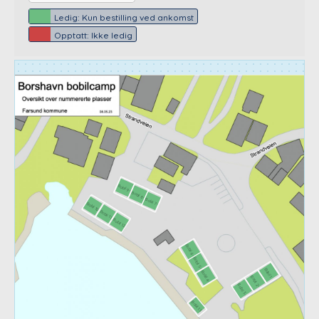
Ledig: Kun bestilling ved ankomst
Opptatt: Ikke ledig
Bobil 9-
Bobil 8-
Bobil 7-
Bobil 10
Bobil 11
Bobil 12
Bobil 6-
Bobil 5-
Bobil 1
Bobil 4-
Bobil 2-
Bobil 3-
Bobil 13