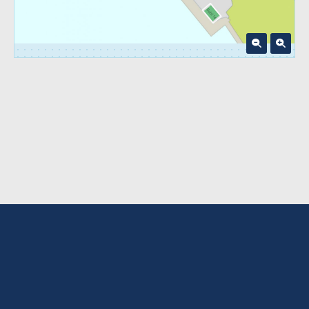
Bobil 14
© 2026 -
Styringssystemer AS
Utviklet av
Intercode AS