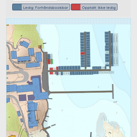
Ledig: Forhåndsbookbar
Opptatt: Ikke ledig
72
109
98
70
107
Longside
Longside
Longside
96
68
105
94
103
66
92
101
64
90
99
62
Longside
Longside
Longside
97
88
Pir 3
60
95
Pir 2
86
93
58
84
Longside
Longside
91
56
82
89
54
Longside
Longside
Longside
80
Pir 4
Longside
Longside
87
52
85
78
50
83
76
81
48
74
40
46
26
44
30
28
24
22
20
Jollepla
Jollepla
Jollepla
Jollepla
42
Jollepla
16
Jollepla
38
36
34
18
32
14
Pir 1-1
Pir 1
69
Jollepla
Jollepla
Jollepla
Jollepla
67
Jollepla
Jollepla
49
65
63
71
59
57
55
53
61
41
51
35
33
47
27
45
43
25
23
31
39
37
19
21
29
17
15
13