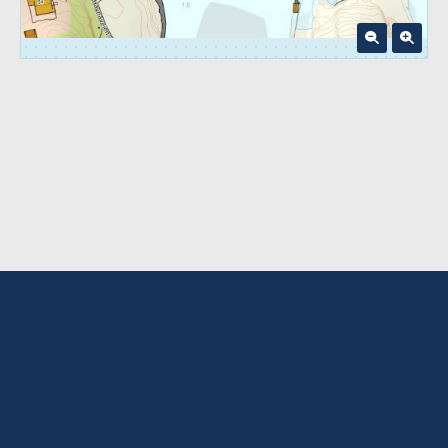
© 2026 -
Styringssystemer AS
Utviklet av
Intercode AS