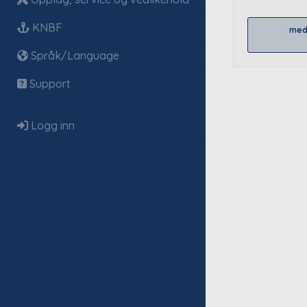
KNBF
med
Språk/Language
Support
Logg inn