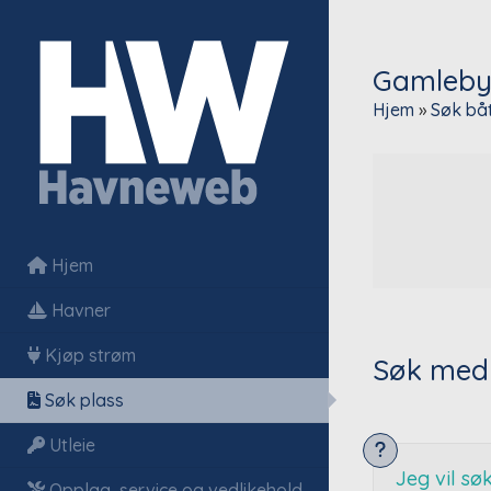
Gamleby
Hjem
»
Søk bå
Hjem
Havner
Kjøp strøm
Søk med
Søk plass
Utleie
Jeg vil s
Opplag, service og vedlikehold