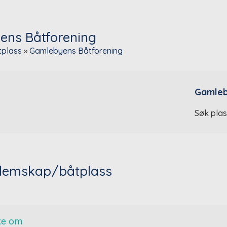
ens Båtforening
tplass
»
Gamlebyens Båtforening
Gamleb
Søk plas
lemskap/båtplass
øke om