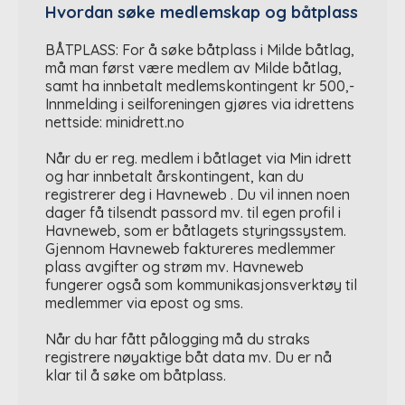
Hvordan søke medlemskap og båtplass
BÅTPLASS: For å søke båtplass i Milde båtlag,
må man først være medlem av Milde båtlag,
samt ha innbetalt medlemskontingent kr 500,-
Innmelding i seilforeningen gjøres via idrettens
nettside: minidrett.no
Når du er reg. medlem i båtlaget via Min idrett
og har innbetalt årskontingent, kan du
registrerer deg i Havneweb . Du vil innen noen
dager få tilsendt passord mv. til egen profil i
Havneweb, som er båtlagets styringssystem.
Gjennom Havneweb faktureres medlemmer
plass avgifter og strøm mv. Havneweb
fungerer også som kommunikasjonsverktøy til
medlemmer via epost og sms.
Når du har fått pålogging må du straks
registrere nøyaktige båt data mv. Du er nå
klar til å søke om båtplass.